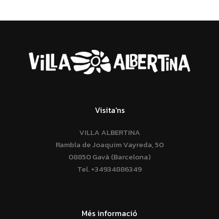
Visita'ns
VILLA ALBERTINA
Rambla de Joaquim Vayreda, 50
08850 Gavà (Barcelona)
Tel.
+34934886349
Més informació