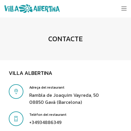
Tog
nav
CONTACTE
VILLA ALBERTINA
Adreça del restaurant
Rambla de Joaquim Vayreda, 50
08850 Gavà (Barcelona)
Telèfon del restaurant
+34934886349