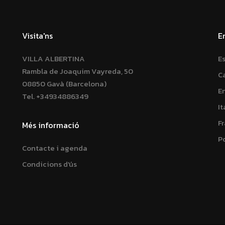
Visita'ns
E
VILLA ALBERTINA
E
Rambla de Joaquim Vayreda, 50
C
08850 Gavà (Barcelona)
E
Tel.
+34934886349
It
F
Més informació
P
Contacte i agenda
Condicions d'ús