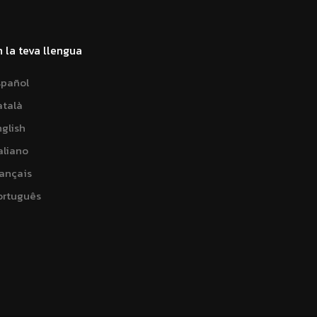
n la teva llengua
spañol
atalà
nglish
aliano
rançais
ortuguês